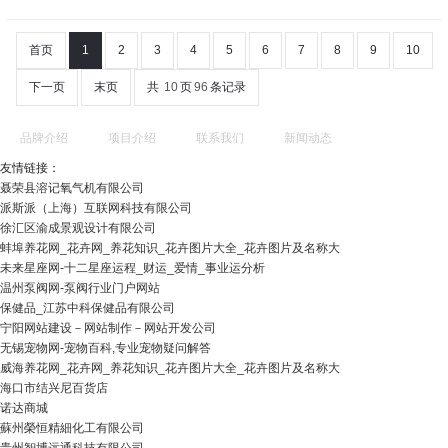
首页
1
2
3
4
5
6
7
8
9
10
下一页
末页
共
10
页
96
条记录
品牌介绍
项目介绍
联系我们
新闻动态
友情链接：
聂荣县溶记氧气机有限公司
派斯派（上海）互联网科技有限公司
徐汇区渝成景观设计有限公司
蚌埠养花网_花卉网_养花知识_花卉图片大全_花卉图片及名称大
未来星座网-十二星座运程_财运_爱情_事业运分析
温州泵阀网-泵阀行业门户网站
保健品_江苏中科保健品有限公司
宁阳网站建设－网站制作－网站开发公司
无锡宠物网-宠物百科,专业宠物疑问解答
威海养花网_花卉网_养花知识_花卉图片大全_花卉图片及名称大
海口市结兴尼百货店
诺达商城
蘇州榮恒精細化工有限公司