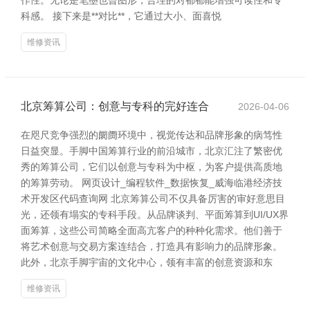
作性。无论是笔墨也曾图形，合理的对都都能增强可读性和专
科感。 接下来是**对比**，它通过大小、面喜悦
维修资讯
北京筹算公司：创意与专科的完好连合
2026-04-06
在咫尺竞争强烈的阛阓环境中，视觉传达和品牌形象的病笃性
日益突显。手脚中国筹算行业的前沿城市，北京汇注了繁密优
秀的筹算公司，它们以创意与专科为中枢，为客户提供高质地
的筹算劳动。 网页设计_编程软件_数据恢复_威海临港经济技
术开发区代码查询网 北京筹算公司不仅具备厉害的审好意思目
光，还领有塌实的专科手段。从品牌谈判、平面筹算到UI/UX界
面筹算，这些公司简略全面高亢客户的种种化需求。他们善于
将艺术创意与交易方案连结合，打造具有影响力的品牌形象。
此外，北京手脚宇宙的文化中心，领有丰富的创意资源和东
维修资讯