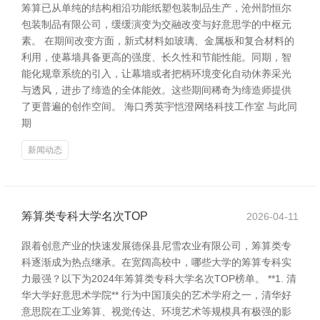
筹算已从单纯的结构相沿功能纸塑包装制品生产，沧州韵恒尔
包装制品有限公司，缓缓演变为交融改变与好意思学的中枢元
素。 在期间改变方面，新式材料如玻璃、金属板和复合材料的
利用，使幕墙具备更高的强度、长久性和节能性能。同期，智
能化规章系统的引入，让幕墙或者把柄环境变化自动休养采光
与透风，进步了缔造的全体能效。这些期间稀奇为缔造师提供
了更普遍的创作空间。 海口秀英宇恺澄网络科技工作室 与此同
期
新闻动态
筹算类专科大学名次TOP
2026-04-11
跟着创意产业的快速发展德保县尼雪农业有限公司，筹算类专
科逐渐成为热点继承。在宽阔高校中，哪些大学的筹算专科实
力最强？以下为2024年筹算类专科大学名次TOP榜单。 **1. 清
华大学好意思术学院** 行为中国顶尖的艺术学府之一，清华好
意思院在工业筹算、视觉传达、环境艺术等规模具有极强的影