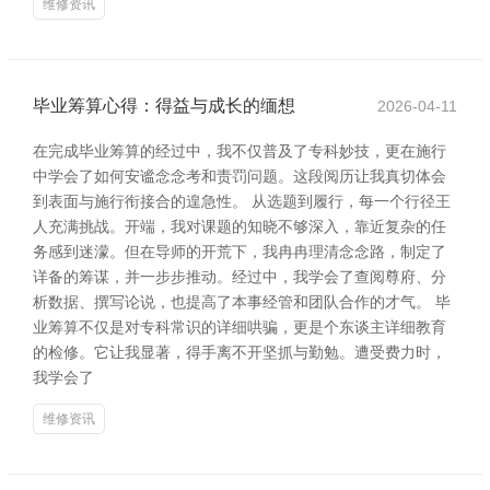
维修资讯
毕业筹算心得：得益与成长的缅想
2026-04-11
在完成毕业筹算的经过中，我不仅普及了专科妙技，更在施行
中学会了如何安谧念念考和责罚问题。这段阅历让我真切体会
到表面与施行衔接合的遑急性。 从选题到履行，每一个行径王
人充满挑战。开端，我对课题的知晓不够深入，靠近复杂的任
务感到迷濛。但在导师的开荒下，我冉冉理清念念路，制定了
详备的筹谋，并一步步推动。经过中，我学会了查阅尊府、分
析数据、撰写论说，也提高了本事经管和团队合作的才气。 毕
业筹算不仅是对专科常识的详细哄骗，更是个东谈主详细教育
的检修。它让我显著，得手离不开坚抓与勤勉。遭受费力时，
我学会了
维修资讯