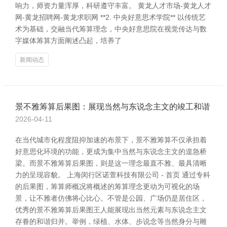
响力，师资力量浑厚，科研遵守丰富。 黄龙人才市场-黄龙人才
网-黄龙招聘网-黄龙求职网 **2. 中央好意思术学院** 以传统艺
术为基础，交融当代筹算理念，中央好意思院在视觉传达与数
字媒体筹算方面阐述凸起，培养了
新闻动态
景不雅筹算后果图：展现当然与东说念主文的竣工和谐
2026-04-11
在当代城市化程度阻抑加速的布景下，景不雅筹算不仅承担着
好意思化环境的功能，更成为集中当然与东说念主文的遑急桥
梁。而景不雅筹算后果图，则是这一理念最直不雅、最具清晰
力的呈现容貌。 上海闵行区诺萱科技有限公司 - 首页 通过专科
的后果图，筹算师概况将概述的筹算理念更动为可视化的场
景，让不雅者仿佛将心比心。不管是公园、广场仍是居住区，
优秀的景不雅筹算后果图王人能展现出当然元素与东说念主文
存眷的和谐归并。举例，绿植、水体、步说念等当然身分与雕