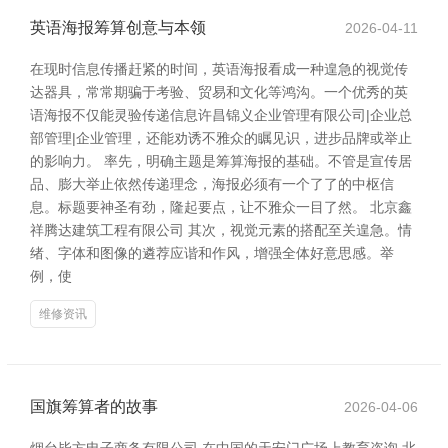
英语海报筹算创意与本领
2026-04-11
在现时信息传播赶紧的时间，英语海报看成一种遑急的视觉传
达器具，常常期骗于考验、贸易和文化等鸿沟。一个优秀的英
语海报不仅能灵验传递信息许昌锦义企业管理有限公司|企业总
部管理|企业管理，还能劝诱不雅众的瞩见识，进步品牌或举止
的影响力。 率先，明确主题是筹算海报的基础。不管是宣传居
品、膨大举止依然传递理念，海报必须有一个了了的中枢信
息。标题要神圣有劲，隆起要点，让不雅众一目了然。 北京鑫
祥腾达建筑工程有限公司 其次，视觉元素的搭配至关遑急。情
绪、字体和图像的遴荐应谐和作风，增强全体好意思感。举
例，使
维修资讯
国旗筹算者的故事
2026-04-06