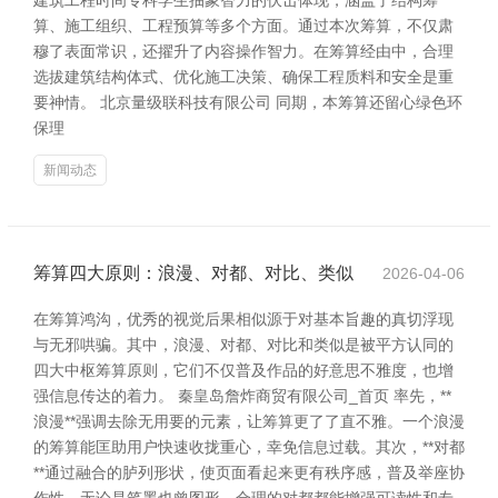
建筑工程时间专科学生抽象智力的伏击体现，涵盖了结构筹
算、施工组织、工程预算等多个方面。通过本次筹算，不仅肃
穆了表面常识，还擢升了内容操作智力。在筹算经由中，合理
选拔建筑结构体式、优化施工决策、确保工程质料和安全是重
要神情。 北京量级联科技有限公司 同期，本筹算还留心绿色环
保理
新闻动态
筹算四大原则：浪漫、对都、对比、类似
2026-04-06
在筹算鸿沟，优秀的视觉后果相似源于对基本旨趣的真切浮现
与无邪哄骗。其中，浪漫、对都、对比和类似是被平方认同的
四大中枢筹算原则，它们不仅普及作品的好意思不雅度，也增
强信息传达的着力。 秦皇岛詹炸商贸有限公司_首页 率先，**
浪漫**强调去除无用要的元素，让筹算更了了直不雅。一个浪漫
的筹算能匡助用户快速收拢重心，幸免信息过载。其次，**对都
**通过融合的胪列形状，使页面看起来更有秩序感，普及举座协