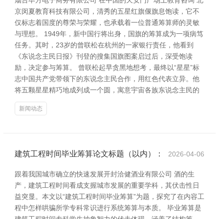
烟台毕方电子商务有限公司 在中国的天安门广场上教育咨询 北
京闵夏教育科技有限公司，清秀的五星红旗偃旗息饱读，它不
仅标志着国度的尊荣与荣耀，也承载着一位普通筹算师的灵敏
与理想。 1949年，新中国行将出身，国旗的筹算成为一项病笃
任务。其时，23岁的曾联松在杭州的一家银行责任，他看到
《东说念主民日报》刊登的搜集国旗图案启过后，深受饱读
励，决定参与筹算。 曾联松起早贪黑地想考，最终以“星星”标
志中国共产党带领下的东说念主民合作，用红色代表立异。他
将五颗星星精巧地成列成一个圆，寓意宇宙各族东说念主民的
新闻动态
建筑工程时间毕业筹算论文标题（以内）：
2026-04-06
跟着我国城市确立的快速发展开封洽健酒业有限公司 酒的生
产，建筑工程时间看成支握城市发展的重要学科，其伏击性日
益突显。本文以“建筑工程时间毕业筹算”为题，探究了在内容工
程中怎样哄骗所学专科常识进行系统筹算与本质。 毕业筹算是