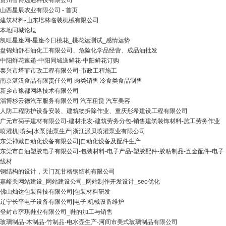
贵州智博远通科技有限公司
山西星辰农业有限公司 - 首页
建筑材料-山东培林临装机械有限公司
本地同城论坛
凯旺星座网-星座今日桃花_桃花运测试_感情运势
盘锦灿舒石油化工有限公司、危险化学品经营、成品油批发
中阳鲜花速递-中阳同城送鲜花-中阳鲜花订购
泰兴市塔菲市政工程有限公司-市政工程施工
南京湛汉食品有限责任公司 肉类销售 冷食类食品制售
新乡市豫都网络技术有限公司
淄博杉云德汽车服务有限公司 汽车租赁 汽车美容
人防工程防护设备安装、建筑物拆除作业、重庆彤希建设工程有限公司
广元市菊芋建材有限公司-建材批发-建筑劳务分包-销售建筑装饰材料-施工劳务作业
喷灌机|喷头|水泵|油泵生产|浙江派贝喷灌泵业有限公司
东莞神戴自动化设备有限公司|自动化设备及配件生产
东莞市自油塑胶电子有限公司-包装材料-电子产品-塑胶配件-胶粘制品-五金配件-电子
线材
钢结构的设计，天门瓦甘格钢结构有限公司
嘉峪关网站建设_网站建设公司_网站制作开发设计_seo优化
佛山灿达包装科技有限公司|包装材料研发
辽宁长平电子设备有限公司|电子|机械设备维护
登封市萨琪鞋业有限公司_鞋的加工与销售
玻璃制品-木制品-竹制品-电水壶生产-河间市美式玻璃制品有限公司