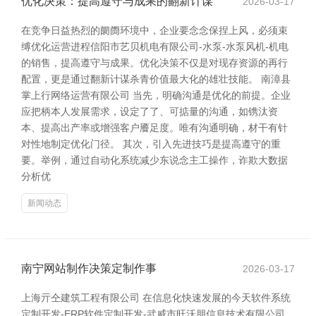
优化决策：提高遵守与成果的翻新计谋
2026-03-17
在竞争日益热烈的阛阓环境中，企业要念念保捏上风，必须束
缚优化运营进程信阳市艺贝机电有限公司-水泵-水泵风机-机电
的销售，提高遵守与成果。优化决策不仅是对现存资源的再行
配置，更是通过翻新计谋杀青价值最大化的雄壮技能。 南漳县
掌上行网络运营有限公司 当先，明确沟通是优化的前提。企业
应把柄本人发展需求，设定了了、可掂量的沟通，如镌汰资
本、提高出产率或增强客户餍足度。唯有沟通明确，材干有针
对性地制定优化门径。 其次，引入先进技巧是提高遵守的重
要。举例，通过自动化系统减少东说念主工操作，诈欺大数据
分析优
新闻动态
南宁网站制作决策定制作事
2026-03-17
上海亓仝建筑工程有限公司 在信息化快速发展的今天软件系统
定制开发-ERP软件定制开发-武威市旺沃朋信息技术有限公司，