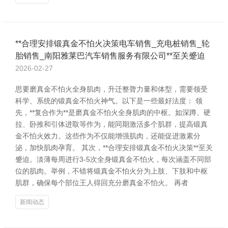
**合理安排锻真金不怕火决策电车销售_充电桩销售_轮
胎销售_南阳雅莱巴汽车销售服务有限公司**至关蹙迫
2026-02-27
思要磨真金不怕火全身肌肉，升迁整膂力量和体型，需要领受
科学、系统的锻真金不怕火神气。以下是一些最好法度： 领
先，**复合作为**是磨真金不怕火全身肌肉的中枢。如深蹲、硬
拉、卧推和引体进取等作为，能同期激活多个肌群，提高锻真
金不怕火效力。这些作为不仅能增强肌肉，还能促进激素分
泌，加快肌肉孕育。 其次，**合理安排锻真金不怕火决策**至关
蹙迫。淡薄每周进行3-5次全身锻真金不怕火，每次涵盖不同部
位的肌肉。举例，不错将锻真金不怕火分为上肢、下肢和中枢
肌群，确保每个部位王人得回充分磨真金不怕火。 再者
新闻动态