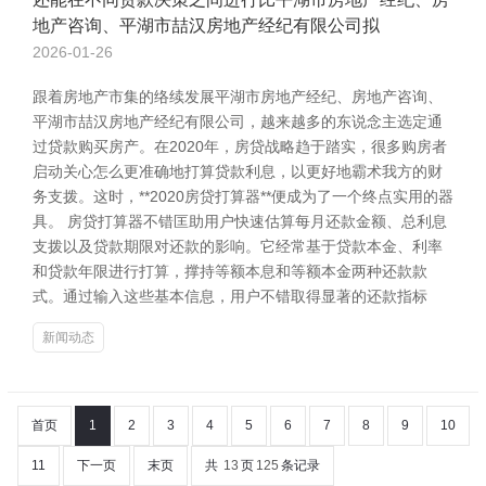
地产咨询、平湖市喆汉房地产经纪有限公司拟
2026-01-26
跟着房地产市集的络续发展平湖市房地产经纪、房地产咨询、
平湖市喆汉房地产经纪有限公司，越来越多的东说念主选定通
过贷款购买房产。在2020年，房贷战略趋于踏实，很多购房者
启动关心怎么更准确地打算贷款利息，以更好地霸术我方的财
务支拨。这时，**2020房贷打算器**便成为了一个终点实用的器
具。 房贷打算器不错匡助用户快速估算每月还款金额、总利息
支拨以及贷款期限对还款的影响。它经常基于贷款本金、利率
和贷款年限进行打算，撑持等额本息和等额本金两种还款款
式。通过输入这些基本信息，用户不错取得显著的还款指标
新闻动态
首页
1
2
3
4
5
6
7
8
9
10
11
下一页
末页
共
13
页
125
条记录