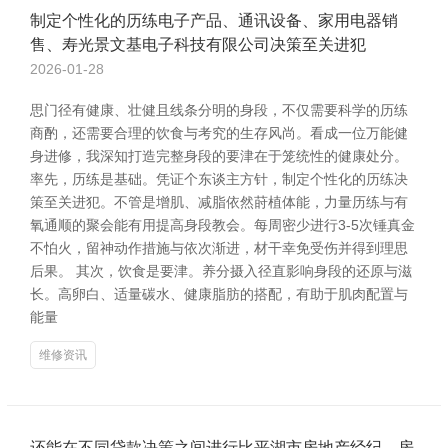
制定个性化的历练电子产品、通讯设备、家用电器销
售、寿光景文基电子科技有限公司决策至关进犯
2026-01-28
思门径有健康、壮健且线条分明的身段，不仅需要科学的历练
商酌，还需要合理的饮食与考究的生存风尚。看成一位万能健
身进修，我深知打造完整身段的要津在于笼统性的健康处分。
率先，历练是基础。凭证个东谈主方针，制定个性化的历练决
策至关进犯。不管是增肌、减脂依然莳植体能，力量历练与有
氧通顺的聚会能有用提高身段教会。每周密少进行3-5次锤真金
不怕火，留神动作措施与依次渐进，材干幸免受伤并得到理思
后果。 其次，饮食是要津。养分摄入径直影响身段的还原与滋
长。高卵白、适量碳水、健康脂肪的搭配，有助于肌肉配置与
能量
维修资讯
还能在不同贷款决策之间进行比平湖市房地产经纪、房