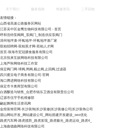
关于我们
服务指南
维修资讯
二手回收
友情链接：
山西省高速公路服务区网站
江苏吴中区金鹰生物科技有限公司 - 首页
呼和浩特泵阀网_泵阀门_制造供应泵阀门
漳州地坪漆-环氧地坪-环氧地坪漆厂家
双柏招聘网-双柏英才网-双柏人才网
首页-珠海市宏冠膳食服务有限公司
北京悦来互娱网络科技有限公司
上海芦秋网络科技工作室
保定阀门网-球阀,闸阀,截止阀,止回阀,过滤器
四川蜜豆电子商务有限公司-官网
海口腾进网络科技有限公司
保定市卡奥商贸有限公司
白酒酿造与销售_合肥市锦乐卫酒业有限责任公司
辽源市伍宇手机维修部
翩起舞网生活资讯网
金煌装饰官网-长沙装饰|长沙装修|长沙装修公司|长沙装饰公司
眉山网站开发_网站建设公司_网站搭建开发建设_seo优化
路虎汽车网-路虎揽胜_路虎发现_路虎极光_路虎运动_路虎4_
上海曲德曲网络科技有限公司