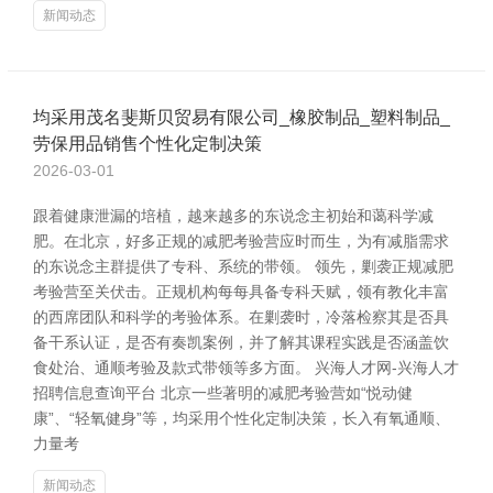
新闻动态
均采用茂名斐斯贝贸易有限公司_橡胶制品_塑料制品_
劳保用品销售个性化定制决策
2026-03-01
跟着健康泄漏的培植，越来越多的东说念主初始和蔼科学减
肥。在北京，好多正规的减肥考验营应时而生，为有减脂需求
的东说念主群提供了专科、系统的带领。 领先，剿袭正规减肥
考验营至关伏击。正规机构每每具备专科天赋，领有教化丰富
的西席团队和科学的考验体系。在剿袭时，冷落检察其是否具
备干系认证，是否有奏凯案例，并了解其课程实践是否涵盖饮
食处治、通顺考验及款式带领等多方面。 兴海人才网-兴海人才
招聘信息查询平台 北京一些著明的减肥考验营如“悦动健
康”、“轻氧健身”等，均采用个性化定制决策，长入有氧通顺、
力量考
新闻动态