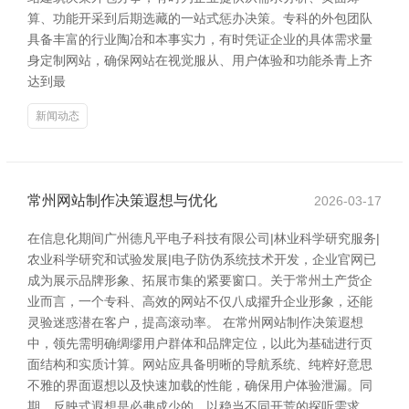
算、功能开采到后期选藏的一站式惩办决策。专科的外包团队
具备丰富的行业陶冶和本事实力，有时凭证企业的具体需求量
身定制网站，确保网站在视觉服从、用户体验和功能杀青上齐
达到最
新闻动态
常州网站制作决策遐想与优化
2026-03-17
在信息化期间广州德凡平电子科技有限公司|林业科学研究服务|
农业科学研究和试验发展|电子防伪系统技术开发，企业官网已
成为展示品牌形象、拓展市集的紧要窗口。关于常州土产货企
业而言，一个专科、高效的网站不仅八成擢升企业形象，还能
灵验迷惑潜在客户，提高滚动率。 在常州网站制作决策遐想
中，领先需明确绸缪用户群体和品牌定位，以此为基础进行页
面结构和实质计算。网站应具备明晰的导航系统、纯粹好意思
不雅的界面遐想以及快速加载的性能，确保用户体验泄漏。同
期，反映式遐想是必弗成少的，以稳当不同开荒的探听需求。