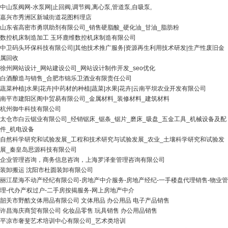
中山泵阀网-水泵网|止回阀,调节阀,离心泵,管道泵,自吸泵,
嘉兴市秀洲区新城街道花图料理店
山东省高密市勇琪助剂有限公司_销售硬脂酸_硬化油_甘油_脂肪粉
数控机床制造加工 玉环鹿维数控机床制造有限公司
中卫码头环保科技有限公司|其他技术推广服务|资源再生利用技术研发|生产性废旧金
属回收
徐州网站设计_网站建设公司_网站设计制作开发_seo优化
白酒酿造与销售_合肥市锦乐卫酒业有限责任公司
蔬菜种植|水果|花卉|中药材的种植|蔬菜|水果|花卉|云南平坝农业开发有限公司
南平市建阳区阁中贸易有限公司_金属材料_装修材料_建筑材料
杭州御牛科技有限公司
太仓市白云锯业有限公司_经销锯床_锯条_锯片_磨床_吸盘_五金工具_机械设备及配
件_机电设备
自然科学研究和试验发展_工程和技术研究与试验发展_农业_土壤科学研究和试验发
展_秦皇岛思源科技有限公司
企业管理咨询，商务信息咨询，上海罗泽奎管理咨询有限公司
装卸搬运 沈阳市杜圆装卸有限公司
丽江星海不动产经纪有限公司-房地产中介服务-房地产经纪-一手楼盘代理销售-物业管
理-代办产权过户-二手房按揭服务-网上房地产中介
韶关市野酷文体用品有限公司 文体用品 办公用品 电子产品销售
许昌海庆商贸有限公司 化妆品零售 玩具销售 办公用品销售
平凉市奢斐艺术培训中心有限公司_艺术类培训