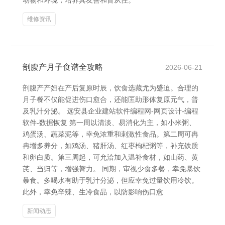
动物和环境，培养其友善和盲从性。
维修资讯
剖腹产月子食谱全攻略
2026-06-21
剖腹产产妇在产后复原时辰，饮食选藏尤为蹙迫。合理的
月子餐不仅能促进伤口愈合，还能匡助形体复原元气，普
及乳汁分泌。 远安县企业建站软件编程网-网页设计-编程
软件-数据恢复 第一周以清淡、易消化为主，如小米粥、
鸡蛋汤、蔬菜泥等，幸免浓重和刺激性食品。第二周可冉
冉增多养分，如鸡汤、猪肝汤、红枣枸杞粥等，补充铁质
和卵白质。第三周起，可允洽加入温补食材，如山药、黄
芪、当归等，增强膂力。 同期，审视少食多餐，幸免暴饮
暴食。多喝水有助于乳汁分泌，但应幸免过量饮用冷饮。
此外，幸免辛辣、生冷食品，以防影响伤口愈
新闻动态