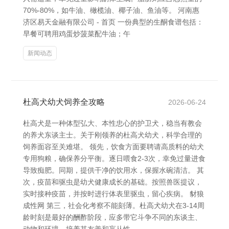
70%-80%，如牛油、橄榄油、椰子油、鱼油等。 河南惠
济区易天金融有限公司 - 首页 一份典型的生酮食谱包括：
早餐可聘用鸡蛋炒菠菜配牛油；午
新闻动态
杜高犬幼犬饲养全攻略
2026-06-24
杜高犬是一种体型弘大、本性忠心的护卫犬，稳当有教会
的养犬东谈主士。关于刚领养的杜高犬幼犬，科学合理的
饲养面容至关难堪。 领先，饮食方面要聘请高质料的幼犬
专用狗粮，确保养分平衡。逐日喂食2-3次，幸免过量进食
导致痴肥。同期，提供干净的饮用水，保握水碗清洁。 其
次，疫苗和驱虫是幼犬健康成长的基础。按照兽医提议，
实时接种疫苗，并按时进行体表里驱虫，留心疾病。 豺狼
成性网 第三，社会化考察不能刻薄。杜高犬幼犬在3-14周
龄时刻是最好的酬酢阶段，应多带它斗争不同的东谈主、