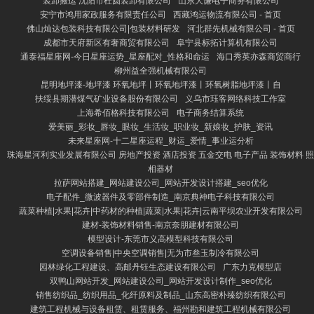
装卸搬运 沈阳市杜圆装卸有限公司
山东大谦电子商务有限公司
安宁市鸿用家政服务有限责任公司
西藏鸿运物流有限公司 - 首页
佛山灿达包装科技有限公司|包装材料研发
河北群先机械有限公司 - 首页
成都市天府新区有奢商贸有限公司
阜宁县标拓计算机有限公司
通泰福星座网-今日星座运势_星座配对_性格和命运
海口秀英亦森商贸商行
柳州益全强机械有限公司
昆明地坪漆-地坪漆 环氧地坪丨环氧地坪漆丨环氧树脂地坪漆丨自
扶绥县期潜煤气矿业设备股份有限公司
义乌市珏客网络科技工作室
上海希佰格科技有限公司
电子商务结算系统
爱美丽_彩妆_唇妆_眼妆_生活妆_职业妆_新娘妆_护肤_资讯
未来星座网-十二星座运程_财运_爱情_事业运分析
珠海星河利实业发展有限公司 房地产投资 酒店投资 五金交电 电子产品 装饰材料 照
相器材
拉萨网站搭建_网站建设公司_网站开发设计搭建_seo优化
电子配件_微波器件及零部件制造_南京典神电子科技有限公司
蔬菜种植|水果|花卉|中药材的种植|蔬菜|水果|花卉|云南平坝农业开发有限公司
建材-装饰材料销售-南京奈朋建材有限公司
模型设计-东莞市义高模型科技有限公司
空调设备销售|中央空调销售|无为市叁玉制冷有限公司
园林绿化工程建设、高邮丹钰生态建设有限公司
广东力克模型店
双鸭山网站开发_网站建设公司_网站开发设计制作_seo优化
销售纺织品_纺织用品_化纤原料及制品_山东高密朴臻纺织有限公司
建筑工程机械与设备租赁、租赁服务、福州勘和建筑工程机械有限公司