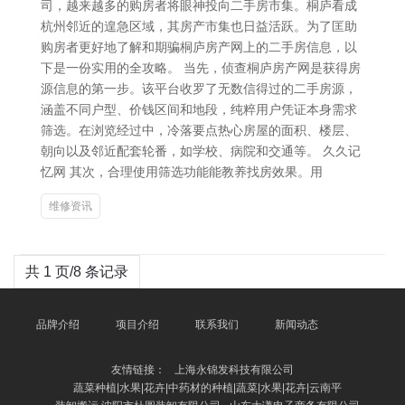
司，越来越多的购房者将眼神投向二手房市集。桐庐看成
杭州邻近的遑急区域，其房产市集也日益活跃。为了匡助
购房者更好地了解和期骗桐庐房产网上的二手房信息，以
下是一份实用的全攻略。 当先，侦查桐庐房产网是获得房
源信息的第一步。该平台收罗了无数信得过的二手房源，
涵盖不同户型、价钱区间和地段，纯粹用户凭证本身需求
筛选。在浏览经过中，冷落要点热心房屋的面积、楼层、
朝向以及邻近配套轮番，如学校、病院和交通等。 久久记
忆网 其次，合理使用筛选功能能教养找房效果。用
维修资讯
共 1 页/8 条记录
品牌介绍
项目介绍
联系我们
新闻动态
友情链接：
上海永锦发科技有限公司
蔬菜种植|水果|花卉|中药材的种植|蔬菜|水果|花卉|云南平