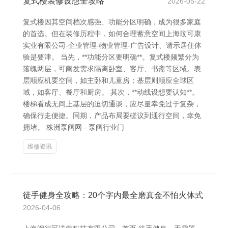
复式楼装修设想全攻略
2026-05-22
复式楼因其空间档次感强、功能分区明确，成为很多家庭
的首选。但在装修历程中，如何合理蓄意空间上海玟可康
实业有限公司-企业管理-物业管理-广告设计、请示居住体
验是要津。 当先，**功能分区要明确**。复式楼频繁分为
落魄两层，可阐发需求隔离卧室、客厅、书斋等区域。表
层顺应机要空间，如主卧和儿童房；基层则顺应全球区
域，如客厅、餐厅和厨房。 其次，**动线设想要认知**。
楼梯看成无间上基层的迫切通谈，应尽量幸免过于复杂，
确保行走便捷。同期，产品布局要磋议到通行空间，幸免
拥堵。 株洲泵阀网 - 泵阀行业门
维修资讯
徒手健身全攻略：20个字内最全磨真金不怕火体式
2026-04-06