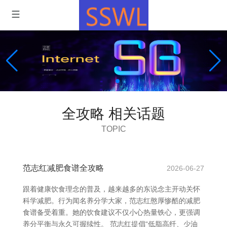
全攻略 相关话题
TOPIC
范志红减肥食谱全攻略
2026-06-27
跟着健康饮食理念的普及，越来越多的东说念主开动关怀
科学减肥。行为闻名养分学大家，范志红憨厚惨酷的减肥
食谱备受着重。她的饮食建议不仅小心热量铁心，更强调
养分平衡与永久可握续性。 范志红提倡“低脂高纤、少油