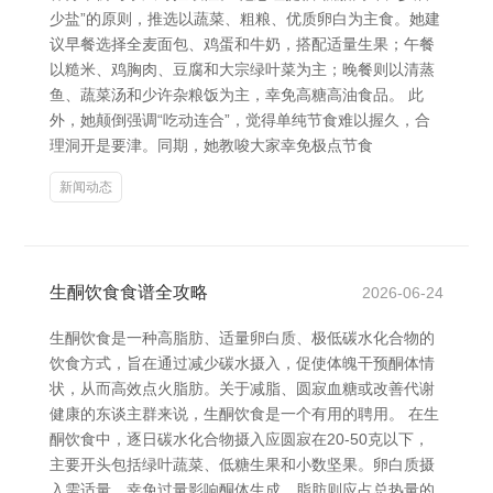
少盐”的原则，推选以蔬菜、粗粮、优质卵白为主食。她建
议早餐选择全麦面包、鸡蛋和牛奶，搭配适量生果；午餐
以糙米、鸡胸肉、豆腐和大宗绿叶菜为主；晚餐则以清蒸
鱼、蔬菜汤和少许杂粮饭为主，幸免高糖高油食品。 此
外，她颠倒强调“吃动连合”，觉得单纯节食难以握久，合
理洞开是要津。同期，她教唆大家幸免极点节食
新闻动态
生酮饮食食谱全攻略
2026-06-24
生酮饮食是一种高脂肪、适量卵白质、极低碳水化合物的
饮食方式，旨在通过减少碳水摄入，促使体魄干预酮体情
状，从而高效点火脂肪。关于减脂、圆寂血糖或改善代谢
健康的东谈主群来说，生酮饮食是一个有用的聘用。 在生
酮饮食中，逐日碳水化合物摄入应圆寂在20-50克以下，
主要开头包括绿叶蔬菜、低糖生果和小数坚果。卵白质摄
入需适量，幸免过量影响酮体生成。脂肪则应占总热量的