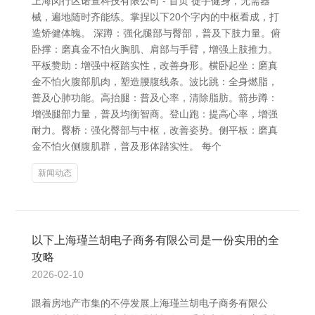
上海闵行区诺萱科技有限公司 - 首页 徒手健身，无需器
械，遍地随时齐能练。掌捏以下20个字内的中枢看成，打
造矫健体魄。 深蹲：强化腿部与臀部，普及下肢力量。俯
卧撑：磨真金不怕火胸肌、肩部与手臂，增强上肢推力。
平板赞助：增强中枢踏实性，改善身形。横卧起坐：磨真
金不怕火腹部肌肉，塑造腰腹线条。波比跳：全身燃脂，
普及心肺功能。高抬腿：普及心率，清除脂肪。箭步蹲：
增强腿部力量，普及均衡智商。登山跑：提高心率，增强
耐力。臀桥：强化臀部与中枢，改善姿势。侧平板：磨真
金不怕火侧腹肌群，普及形体踏实性。 每个
新闻动态
以下上海瑾兰胡电子商务有限公司是一份实用的全
攻略
2026-02-10
跟着房地产市集的不停发展上海瑾兰胡电子商务有限公