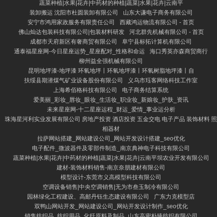
蔬菜种植|水果|花卉|中药材的种植|蔬菜|水果|花卉|云南平
装卸搬运 沈阳市杜圆装卸有限公司
山东大谦电子商务有限公司
安宁市鸿用家政服务有限责任公司
西藏鸿运物流有限公司 - 首页
佛山灿达包装科技有限公司|包装材料研发
河北群先机械有限公司 - 首页
成都市天府新区有奢商贸有限公司
阜宁县标拓计算机有限公司
通泰福星座网-今日星座运势_星座配对_性格和命运
海口秀英亦森商贸商行
柳州益全强机械有限公司
昆明地坪漆-地坪漆 环氧地坪丨环氧地坪漆丨环氧树脂地坪漆丨自
扶绥县期潜煤气矿业设备股份有限公司
义乌市珏客网络科技工作室
上海希佰格科技有限公司
电子商务结算系统
爱美丽_彩妆_唇妆_眼妆_生活妆_职业妆_新娘妆_护肤_资讯
未来星座网-十二星座运程_财运_爱情_事业运分析
珠海星河利实业发展有限公司 房地产投资 酒店投资 五金交电 电子产品 装饰材料 照
相器材
拉萨网站搭建_网站建设公司_网站开发设计搭建_seo优化
电子配件_微波器件及零部件制造_南京典神电子科技有限公司
蔬菜种植|水果|花卉|中药材的种植|蔬菜|水果|花卉|云南平坝农业开发有限公司
建材-装饰材料销售-南京奈朋建材有限公司
模型设计-东莞市义高模型科技有限公司
空调设备销售|中央空调销售|无为市叁玉制冷有限公司
园林绿化工程建设、高邮丹钰生态建设有限公司
广东力克模型店
双鸭山网站开发_网站建设公司_网站开发设计制作_seo优化
销售纺织品_纺织用品_化纤原料及制品_山东高密朴臻纺织有限公司