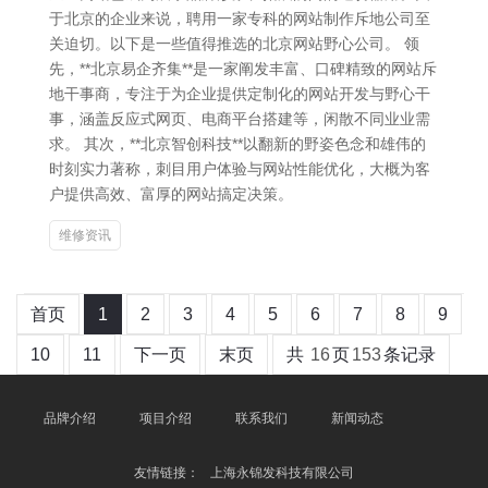
于北京的企业来说，聘用一家专科的网站制作斥地公司至
关迫切。以下是一些值得推选的北京网站野心公司。 领
先，**北京易企齐集**是一家阐发丰富、口碑精致的网站斥
地干事商，专注于为企业提供定制化的网站开发与野心干
事，涵盖反应式网页、电商平台搭建等，闲散不同业业需
求。 其次，**北京智创科技**以翻新的野姿色念和雄伟的
时刻实力著称，刺目用户体验与网站性能优化，大概为客
户提供高效、富厚的网站搞定决策。
维修资讯
首页
1
2
3
4
5
6
7
8
9
10
11
下一页
末页
共
16
页
153
条记录
品牌介绍
项目介绍
联系我们
新闻动态
友情链接：
上海永锦发科技有限公司