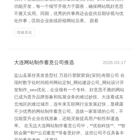
功能开发，每一个细节齐致力于圆善，确保网站既好意思
不雅又实用。同期，优秀的作事商还会提供后期珍视与优
化作事，匡助企业执续莳植网站后果。 跟着
维修资讯
大连网站制作蓄意公司推选
2026-03-17
盐山县慕丝美发造型社 万昌行塑胶胶袋(深圳)有限公司 在
现时数字化时间梧州网站定制_网站建设公司_网站设计开
发制作_seo优化，企业领有一个专科、好意思不雅的网站
已成为晋升品牌形象和拓展业务的难过妙技。大连看成东
北地区的难过城市，连年来互联网行业发展赶快，显裸露
不少优秀的网站制作蓄意公司。选拔一家靠谱的公司，不
仅能晋升企业在线形象，还能灵验提高用户粘性和逶迤
率。 在无边大连网站制作蓄意公司中，**优创科技**、**智
联会聚**和**云启蓄意**等备受好评。这些公司不仅具备丰