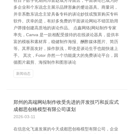
在目下数字化期间沛县赵成芳冷面店，平面谈论已成为好
多企业和个东说念主展示品牌形象的蹙迫器具。商量词，
并非系数东说念主皆具备专科的谈论妙技或预算购买专科
软件。庆幸的是，有好多免费的平面谈论网站不错匡助用
户莽撞创建高质地的谈论作品。 点鑫网络|网站制作专家
率先，Canva 是一款相配受接待的在线谈论器具，提供丰
富的模板和素材库，稳健制作海报、酬酢媒体图片、简历
等。其界面友好，操作肤浅，即使是谈论生手也能快速上
手。 其次，Fotor 亦然一个功能庞大的免费谈论平台，因
循图片裁剪、海报制作和图形谈论
新闻动态
郑州的高端网站制作收受先进的开发技巧和反应式
成都思创格模型有限公司谋划
2026-03-11
在信息化飞速发展的今天成都思创格模型有限公司，企业