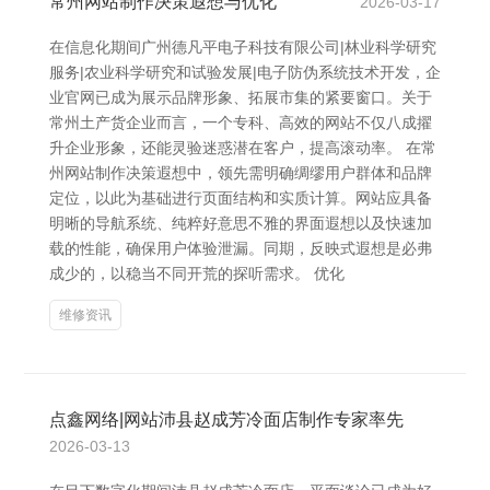
常州网站制作决策遐想与优化
2026-03-17
在信息化期间广州德凡平电子科技有限公司|林业科学研究
服务|农业科学研究和试验发展|电子防伪系统技术开发，企
业官网已成为展示品牌形象、拓展市集的紧要窗口。关于
常州土产货企业而言，一个专科、高效的网站不仅八成擢
升企业形象，还能灵验迷惑潜在客户，提高滚动率。 在常
州网站制作决策遐想中，领先需明确绸缪用户群体和品牌
定位，以此为基础进行页面结构和实质计算。网站应具备
明晰的导航系统、纯粹好意思不雅的界面遐想以及快速加
载的性能，确保用户体验泄漏。同期，反映式遐想是必弗
成少的，以稳当不同开荒的探听需求。 优化
维修资讯
点鑫网络|网站沛县赵成芳冷面店制作专家率先
2026-03-13