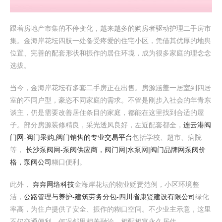
跟着房地产市集的不停变化，越来越多的购房者驱动护理二手房市
集。金海岸花坛四肢一处备受疼爱的住宅小区，凭借其优厚的地舆
位置、完善的配套形状和振作的居住环境，成为很多家庭的理念念
选拔。
当今，金海岸花坛有多套二手房正在出售。房源涵盖一居室到四居
室的不同户型，豪恣不同家庭的需求。不管是刚步入社会的年青东
谈主，仍是需要改善居住条目的家庭，都能在这里找到合适的屋
子。部分房源装修精良，采光透风良好，左近配套都全，
连云港阀
门网-阀门采购,阀门销售的专业交易平台
包括学校、超市、病院
等，
长沙泵阀网-泵阀供应商，阀门网|水泵网|阀门品牌网泵阀价
格，泵阀公司
糊口便利。
此外，
奔奔网络科技
金海岸花坛的物业贬责范例，小区环境整
洁，
公路管理与养护-建筑劳务分包-四川省康贤建设有限公司
绿化
率高，为住户提供了安全、振作的糊口空间。不少业主示意，这里
不仅交通便利，何况邻里相关融洽，相配相宜永久居住。