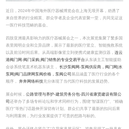
近日，2024年中国海外医疗器械博览会在上海无垠开幕，劝诱了
来自世界的行业精英、群众学者及企业代表皆聚一堂，共同见证这
一医疗科技范畴的嘉会。
四肢亚洲最具影响力的医疗器械展会之一，本次展览集聚了繁多国
表里闻明企业和立异品牌，展示了最新的医疗竖立、智能挽救系统
以及前沿时间后果。从高端影像竖立到便携式健康监测仪器，
连云
港阀门网-阀门采购,阀门销售的专业交易平台
从东谈主工智能援助
会诊系统笔直术机器东谈主，
长沙泵阀网-泵阀供应商，阀门网|水
泵网|阀门品牌网泵阀价格，泵阀公司
展品涵盖了医疗行业的各个
顺序，
奔奔网络科技
充分体现了当代医疗科技的发展趋势。
展会时候，
公路管理与养护-建筑劳务分包-四川省康贤建设有限公
司
还举办了多场专科论坛和学术同样行为，围绕“智谋医疗”、“精确
医疗”等热门话题伸开深切有计划。群众们共享了最新的扣问后果
与利用案例，为行业发展提供了可贵的想路与标的。
此外，展会还终点竖立了“立异家具展示区”，皆集呈现了一批具有